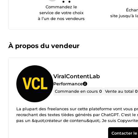
Commandez le
Échan
service de votre choix
site jusqu’à l
à l’un de nos vendeurs
À propos du vendeur
ViralContentLab
Performance
Commande en cours
0
Vente au total
0
La plupart des freelances sur cette plateforme vont vous 
recrachant des textes tièdes générés par ChatGPT. C'est le m
pas un &quot;créateur de contenu&quot;. Je suis Copywrite
métier est de prendre vos idées, votre expertise, et de le
24h/24 sur les réseaux sociaux. Comment je travaille : Je n
Contacter le