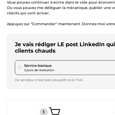
Vous pouvez continuer à écrire dans le vide pour économi
Ou vous pouvez me déléguer la mécanique, publier une vrai
clients qui vont arriver.
Appuyez sur "Commander" maintenant. Donnez-moi votre s
Je vais rédiger LE post LinkedIn qu
clients chauds
pour 51,85 $US
Service basique
2 jours de réalisation
Ce vendeur n’est pas assujetti à la TVA.