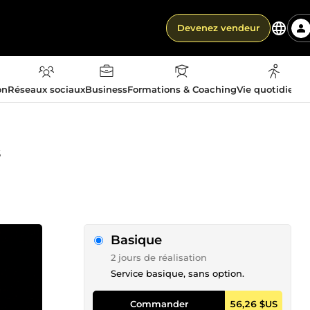
Devenez vendeur
on
Réseaux sociaux
Business
Formations & Coaching
Vie quotidienn
s
Basique
2 jours de réalisation
Service basique, sans option.
Commander
56,26 $US