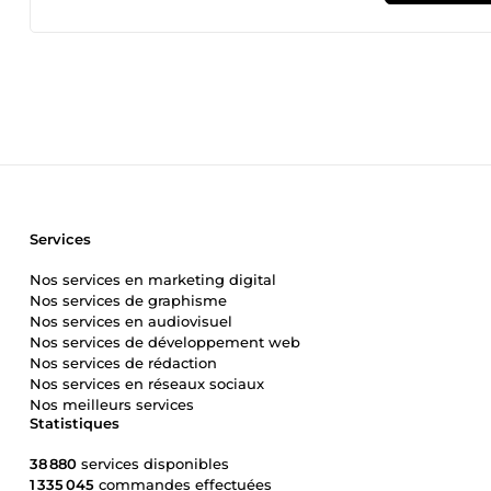
cognitive et les leviers d'action (Peur, Avidité, Statut) pou
d'un texte n'est pas d'être &quot;lu&quot;. Le but d'un text
cherchez des poèmes corporate ou des posts &quot;inspirants
voulez arrêter de parler dans le vide et transformer vos lec
dessous et donnez-moi votre matière première. Je m'occupe 
Services
Nos services en marketing digital
Nos services de graphisme
Nos services en audiovisuel
Nos services de développement web
Nos services de rédaction
Nos services en réseaux sociaux
Nos meilleurs services
Statistiques
38 880
services disponibles
1 335 045
commandes effectuées