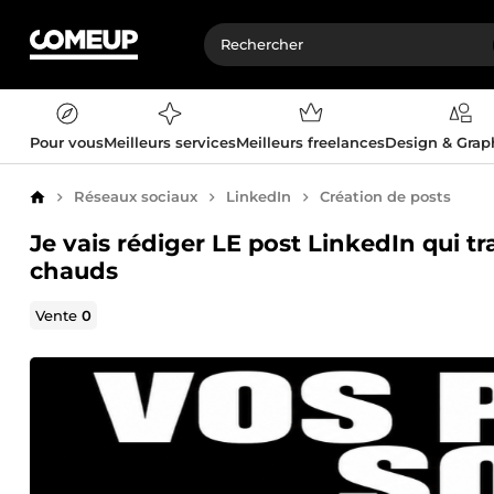
Pour vous
Meilleurs services
Meilleurs freelances
Design & Gra
Réseaux sociaux
LinkedIn
Création de posts
Accueil
Je vais rédiger LE post LinkedIn qui t
chauds
Vente
0