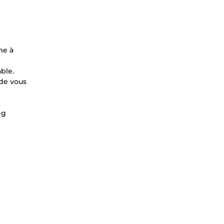
me à
ble.
 de vous
ng