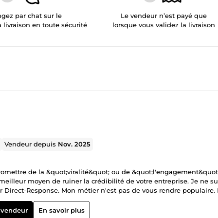
gez par chat sur le
Le vendeur n’est payé que
a livraison en toute sécurité
lorsque vous validez la livraison
Vendeur depuis
Nov. 2025
promettre de la &quot;viralité&quot; ou de &quot;l'engagement&quot
eilleur moyen de ruiner la crédibilité de votre entreprise. Je ne su
r Direct-Response. Mon métier n'est pas de vous rendre populaire.
s transformer en une armée de commerciaux silencieux qui travaillen
'utilise pas de templates. J'utilise la psychologie humaine, la diss
 vendeur
En savoir plus