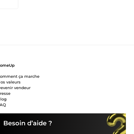
Le but
 vous
vous
-
ComeUp
omment ça marche
os valeurs
evenir vendeur
resse
log
FAQ
Besoin d’aide ?