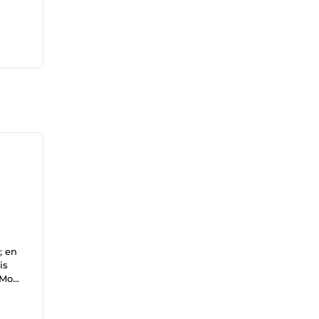
; en
is
 Mon
t
onance