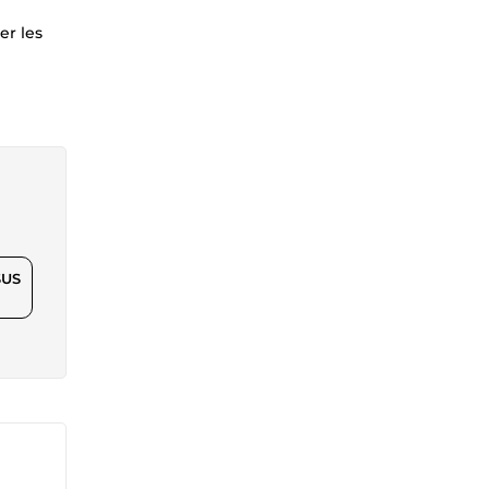
er les
$US