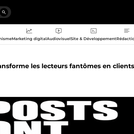
phisme
Marketing digital
Audiovisuel
Site & Développement
Rédacti
ransforme les lecteurs fantômes en client