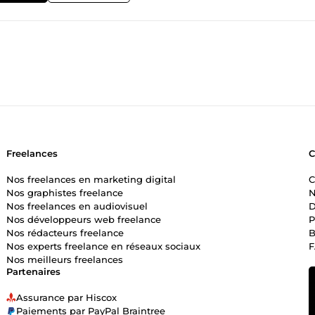
r harponner le cerveau de votre prospect idéal pendant qu'il scrolle. 
e est de forcer une action (un clic, un message privé, une vente). Si
&quot; pour flatter votre ego, choisissez un autre prestataire. Si 
teurs fantômes en leads qualifiés, choisissez l'un de mes services ci
du sang et de l'encre. On se retrouve de l'autre côté.
Freelances
Nos freelances en marketing digital
C
Nos graphistes freelance
N
Nos freelances en audiovisuel
D
Nos développeurs web freelance
P
Nos rédacteurs freelance
B
Nos experts freelance en réseaux sociaux
Nos meilleurs freelances
Partenaires
Assurance par Hiscox
Paiements par PayPal Braintree