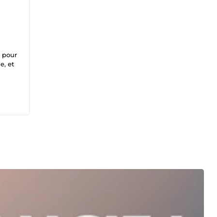
s pour
e, et