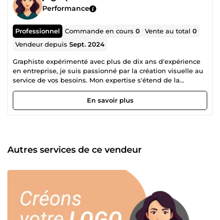
Performance
Professionnel
Commande en cours
0
Vente au total
0
Vendeur depuis
Sept. 2024
Graphiste expérimenté avec plus de dix ans d'expérience
en entreprise, je suis passionné par la création visuelle au
service de vos besoins. Mon expertise s'étend de la
conception graphique à la gestion de projets, avec un soin
particulier pour le détail et l'innovation. Fort de mon
En savoir plus
parcours, j'accompagne chaque projet avec rigueur et
créativité, tout en m'efforçant de répondre précisément
aux attentes de mes clients.
Autres services de ce vendeur