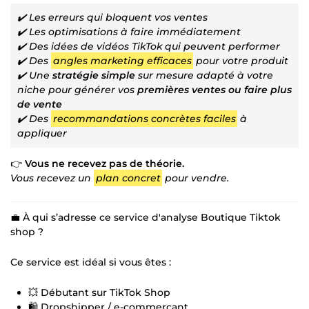
✔️ Les erreurs qui bloquent vos ventes
✔️ Les optimisations à faire immédiatement
✔️ Des idées de vidéos TikTok qui peuvent performer
✔️ Des
angles marketing efficaces
pour votre produit
✔️ Une
stratégie simple
sur mesure adapté à votre
niche pour générer vos
premières ventes ou faire plus
de vente
✔️ Des
recommandations concrètes faciles
à
appliquer
👉
Vous ne recevez pas de théorie.
Vous recevez un
plan concret
pour vendre.
💼 À qui s’adresse ce service d'analyse Boutique Tiktok
shop ?
Ce service est idéal si vous êtes :
💥 Débutant sur TikTok Shop
🛍️ Dropshipper / e-commerçant