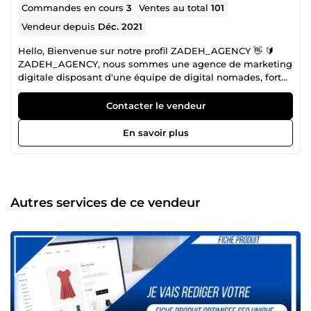
Commandes en cours
3
Ventes au total
101
Vendeur depuis
Déc. 2021
Hello, Bienvenue sur notre profil ZADEH_AGENCY 👋 🔰
ZADEH_AGENCY, nous sommes une agence de marketing
digitale disposant d'une équipe de digital nomades, fort
d’expérience, et spécialisée dans : 👉 Le marketing digital
&amp; social media management ; 👉 Business, Data
Contacter le vendeur
&amp; Automatisation IA 👉 Community Management ; 👉
Le Media Buying / Social Medias Advertising : Publicité sur
En savoir plus
Facebook ads, Google ads &amp; Snapchat ads, Linkedin
ads, Tiktok ads, Pinterest ads, ect ; 👉 Developpement Web
&amp; Conception de Site web, Boutique en ligne, ect ; 👉
Copywriting &amp; Storytelling ; 👉 Le Référencement
Web SEO &amp; backlinks ; 👉 Graphisme Webdesign
Autres services de ce vendeur
&amp; audiovisuel ; 👉 Montage Vidéos &amp; Animation ;
👉 Shopify &amp; WordPress, 👉 Les tunnels de vente,
landing page ; 👉 Stratégie d’email marketing / Campagne
sequence mailing 👉 Etc…. 🔰 Par nos services que nous
proposons, nous visons à vous aider à propulser vos
business à la vitesse supérieur.✅ Nous vous proposons
donc nos services qui combleront vos attentes que vous
soyez en dropshipping/e-commerce, SMMA, une