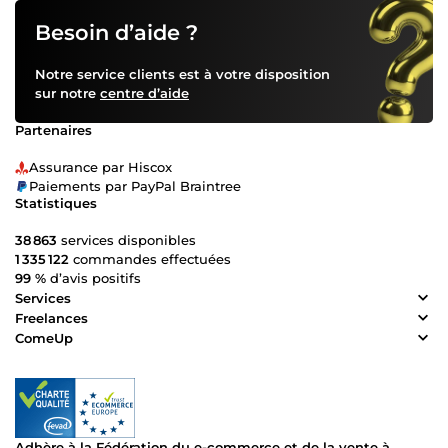
Besoin d’aide ?
Notre service clients est à votre disposition
sur notre
centre d’aide
Partenaires
Assurance par Hiscox
Paiements par PayPal Braintree
Statistiques
38 863
services disponibles
1 335 122
commandes effectuées
99 %
d’avis positifs
Services
Freelances
ComeUp
Adhère à la Fédération du e-commerce et de la vente à