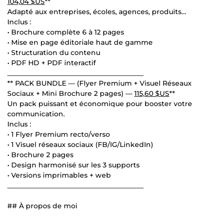
104,04 $US
**
Adapté aux entreprises, écoles, agences, produits…
Inclus :
• Brochure complète 6 à 12 pages
• Mise en page éditoriale haut de gamme
• Structuration du contenu
• PDF HD + PDF interactif
________________________________________
** PACK BUNDLE — (Flyer Premium + Visuel Réseaux
Sociaux + Mini Brochure 2 pages) —
115,60 $US
**
Un pack puissant et économique pour booster votre
communication.
Inclus :
• 1 Flyer Premium recto/verso
• 1 Visuel réseaux sociaux (FB/IG/LinkedIn)
• Brochure 2 pages
• Design harmonisé sur les 3 supports
• Versions imprimables + web
________________________________________
## À propos de moi