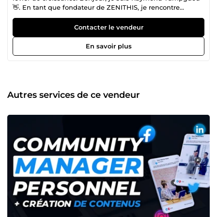
👋. En tant que fondateur de ZENITHIS, je rencontre
souvent deux types d'entrepreneurs : ceux qui ont une
belle technique mais qui ne vendent pas, et ceux qui ont
Contacter le vendeur
un marketing brillant mais une infrastructure qui ne tient
pas la route. J'ai créé ZENITHIS pour réconcilier ces deux
En savoir plus
mondes. Mon approche n'est pas celle d'un prestataire
classique. Je suis votre partenaire technologique et créatif.
Je ne vends pas juste des &quot;services&quot;, je
construis l'écosystème complet de votre réussite. 🚀
Comment nous vous aidons à passer au niveau supérieur :
Autres services de ce vendeur
✅ L'Infrastructure (Le Moteur) : Avant de parler design,
nous parlons solidité. Grâce à notre expertise en serveurs
et cloud (Proxmox, Hébergement Haute Performance),
nous bâtissons des fondations techniques robustes et
sécurisées pour votre activité. ✅ Le Studio (L'Image) : Pour
capter l'attention, il faut du beau. Notre pôle créatif conçoit
votre identité visuelle, vos packagings et vos contenus
vidéos pour rendre votre marque inoubliable
instantanément. ✅ La Stratégie (Le Carburant) : Un beau
site ne suffit pas. Nous déployons des stratégies
marketing chirurgicales (Ads, Funnels, SEO) pour
transformer vos visiteurs en clients fidèles et maximiser
votre ROI. 💡 Pourquoi ZENITHIS ? Parce que vous n'avez