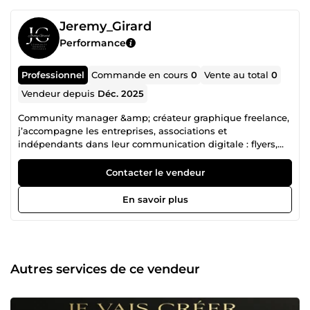
Jeremy_Girard
Performance
Professionnel
Commande en cours
0
Vente au total
0
Vendeur depuis
Déc. 2025
Community manager &amp; créateur graphique freelance,
j’accompagne les entreprises, associations et
indépendants dans leur communication digitale : flyers,
affiches, visuels, réseaux sociaux, rédaction et correction.
Sérieux, réactif et à l’écoute, je propose des créations
Contacter le vendeur
modernes et un service professionnel adapté à chaque
besoin. N’hésitez pas à me contacter pour un projet, je
En savoir plus
réponds rapidement.
Autres services de ce vendeur