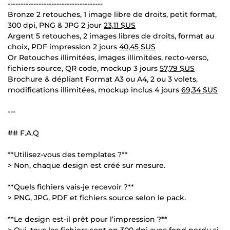
-------------------------------------
Bronze 2 retouches, 1 image libre de droits, petit format,
300 dpi, PNG & JPG 2 jour
23,11 $US
Argent 5 retouches, 2 images libres de droits, format au
choix, PDF impression 2 jours
40,45 $US
Or Retouches illimitées, images illimitées, recto-verso,
fichiers source, QR code, mockup 3 jours
57,79 $US
Brochure & dépliant Format A3 ou A4, 2 ou 3 volets,
modifications illimitées, mockup inclus 4 jours
69,34 $US
---
## F.A.Q
**Utilisez-vous des templates ?**
> Non, chaque design est créé sur mesure.
**Quels fichiers vais-je recevoir ?**
> PNG, JPG, PDF et fichiers source selon le pack.
**Le design est-il prêt pour l’impression ?**
> Oui, tous les fichiers sont en 300 dpi avec fond perdu si