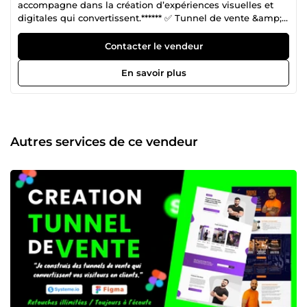
accompagne dans la création d’expériences visuelles et
digitales qui convertissent.****** ✅ Tunnel de vente &amp;
eCommerce : pages de vente, landing pages, offres
Shopify, storytelling produit et scripts
Contacter le vendeur
publicitaires.percutants. ✅ Design UI/UX : maquettes
Figma sur mesure, parcours utilisateur optimisé, interfaces
En savoir plus
web et mobile intuitives. ✅ Graphisme &amp; Branding :
création de logos, chartes graphiques, flyers, bannières et
visuels publicitaires percutants. Je combine esthétique,
stratégie et psychologie client pour livrer des créations qui
captent l’attention et déclenchent l’action. 🔧 Outils :
Autres services de ce vendeur
Figma, Photoshop, Illustrator, Canva, Systeme.io, Shopify 📦
Livraison rapide, communication fluide, révisions incluses