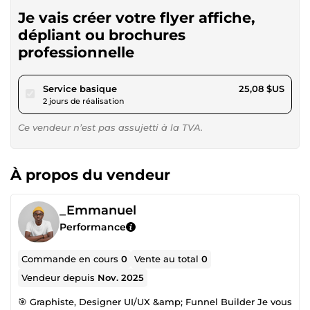
Je vais créer votre flyer affiche,
dépliant ou brochures
professionnelle
pour 23,11 $US
Service basique
25,08 $US
2 jours de réalisation
Ce vendeur n’est pas assujetti à la TVA.
À propos du vendeur
_Emmanuel
Performance
Commande en cours
0
Vente au total
0
Vendeur depuis
Nov. 2025
🎯 Graphiste, Designer UI/UX &amp; Funnel Builder Je vous