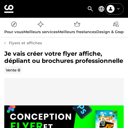
Pour vous
Meilleurs services
Meilleurs freelances
Design & Graph
Flyers et affiches
Je vais créer votre flyer affiche,
dépliant ou brochures professionnelle
Vente
0