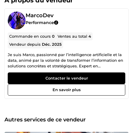
À propos du vendeur
MarcoDev
Performance
Commande en cours
0
Ventes au total
4
Vendeur depuis
Déc. 2025
Je suis Marco, passionné par l’intelligence artificielle et la
data, animé par la volonté de transformer l’information en
solutions concrètes et stratégiques. Expert en
programmation algorithmique, apprentissage
automatique et conception de stratégies de trading
Contacter le vendeur
automatisées, je crée des outils capables d’anticiper les
marchés et de révéler de véritables opportunités. Depuis
En savoir plus
cinq ans, je collabore avec Victor au développement de
robots de trading intelligents. Guidé par une passion pour
l’innovation et les marchés financiers, je me consacre
aujourd’hui à concevoir des systèmes de trading avancés
et à analyser les dynamiques financières pour prendre une
Autres services de ce vendeur
longueur d’avance. Mon expertise en trading
algorithmique me permet de concevoir et développer des