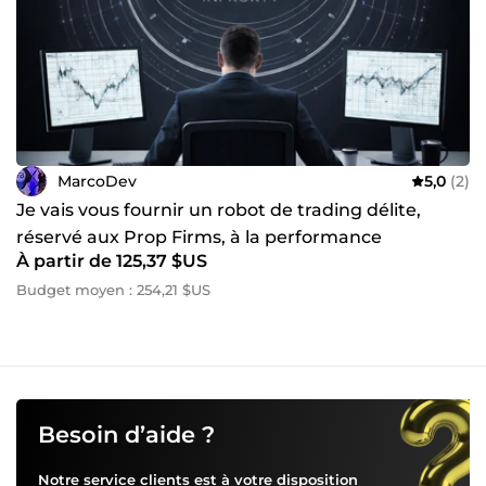
MarcoDev
5,0
(2)
Je vais vous fournir un robot de trading délite,
réservé aux Prop Firms, à la performance
À partir de 125,37 $US
contrôlée
Budget moyen : 254,21 $US
Besoin d’aide ?
Notre service clients est à votre disposition