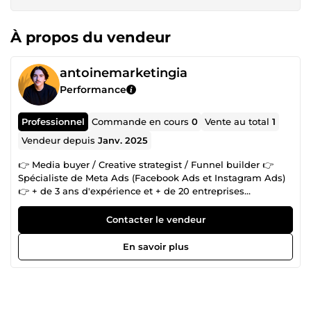
À propos du vendeur
antoinemarketingia
Performance
Professionnel
Commande en cours
0
Vente au total
1
Vendeur depuis
Janv. 2025
👉 Media buyer / Creative strategist / Funnel builder 👉
Spécialiste de Meta Ads (Facebook Ads et Instagram Ads)
👉 + de 3 ans d'expérience et + de 20 entreprises
accompagnées Mon objectif : vous créer des campagnes
d'Ads rentables tout en vous libérant de la charge mentale
Contacter le vendeur
en vous accompagnant de A à Z sur vos Social Ads (sans
engagement) : Stratégie Copywriting Créatives
En savoir plus
publicitaires Gestion et optimisation de vos publicités
Facebook ads et Instagram ads Création et/ou optimisation
de votre landing page/tunnel de vente Et reporting. 👉 Et
si vous souhaitez vous faire accompagner/former vos
équipes, je propose aussi des accompagnements sans