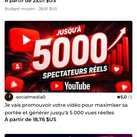
À partir de 25,01 $US
mesurable
Budget moyen : 28,81 $US
socialmedia0
5,0
(1)
Je vais promouvoir votre vidéo pour maximiser sa
portée et générer jusqu'à 5 000 vues réelles
À partir de 18,76 $US