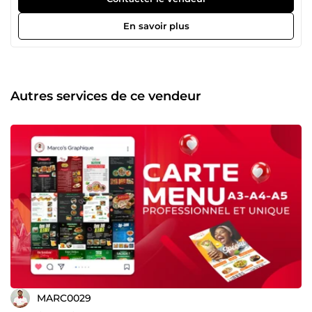
renforcent l’image de marque et attirent l’attention des
clients. J’interviens principalement auprès de restaurants,
En savoir plus
hôtels, commerces, entrepreneurs et marques souhaitant
une communication visuelle moderne, cohérente et
orientée résultats. Créatif, rigoureux et à l’écoute, je
m’engage à livrer des visuels professionnels, impactant et
adaptés à vos objectifs marketing. Mon portfolio:
Autres services de ce vendeur
https://marcos-portfolio-main.vercel.app/
MARC0029