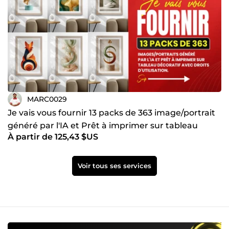
MARC0029
Je vais vous fournir 13 packs de 363 image/portrait
généré par l'IA et Prêt à imprimer sur tableau
À partir de 125,43 $US
décoratif
Voir tous ses services