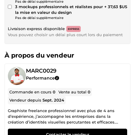
Pas de délai supplémentaire
3 mockups professionnels et réalistes pour
+ 37,63 $US
la mise en valeur du design
Pas de délai supplémentaire
Livraison express disponible
EXPRESS
Vous pouvez choisir un délai plus court lors du paiement
À propos du vendeur
MARC0029
Performance
Commande en cours
0
Vente au total
0
Vendeur depuis
Sept. 2024
Graphiste freelance professionnel avec plus de 4 ans
d’expérience, j’accompagne les entreprises dans la
création d’identités visuelles percutantes et efficaces.
Spécialisé en design graphique print, je conçois des
affiches, flyers, dépliants, cartes de visite et roll-ups qui
Contacter le vendeur