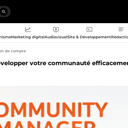
phisme
Marketing digital
Audiovisuel
Site & Développement
Rédacti
on de compte
 développer votre communauté efficaceme