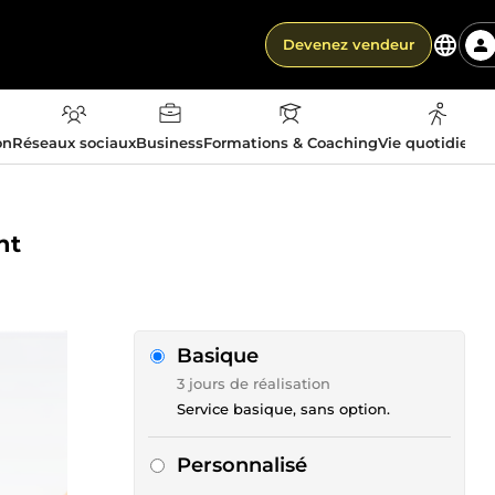
Devenez vendeur
on
Réseaux sociaux
Business
Formations & Coaching
Vie quotidienn
nt
Basique
3 jours de réalisation
Service basique, sans option.
Personnalisé