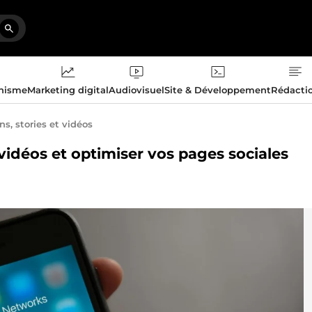
phisme
Marketing digital
Audiovisuel
Site & Développement
Rédacti
ns, stories et vidéos
, vidéos et optimiser vos pages sociales