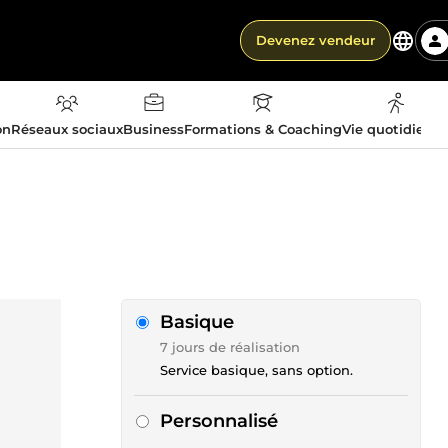
Devenez vendeur
on
Réseaux sociaux
Business
Formations & Coaching
Vie quotidienn
Basique
7 jours de réalisation
Service basique, sans option.
Personnalisé