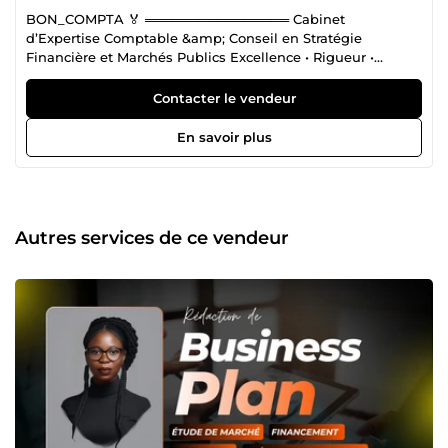
BON_COMPTA 🏅 ════════════════ Cabinet
d’Expertise Comptable &amp; Conseil en Stratégie
Financière et Marchés Publics Excellence • Rigueur •
Performance BON_COMPTA est un Cabinet d’Expertise
Comptable &amp; Conseil en Stratégie Financière et
Contacter le vendeur
Marchés Publics dédié aux entrepreneurs ambitieux,
startups, PME et dirigeants exigeants. Nous intervenons à
En savoir plus
l’intersection de la performance financière, de la
structuration stratégique et de la conformité
réglementaire, afin d’offrir à nos clients un pilotage
maîtrisé et une croissance sécurisée. Notre mission est
claire : Structurer votre entreprise avec précision, optimiser
Autres services de ce vendeur
votre rentabilité et sécuriser votre développement. 🏛️
Notre cabinet repose sur trois piliers fondamentaux :
━━━━━━━━━━━━━━━━━━━━━━━━━ 🥇 Expertise Comptable
&amp; Gestion Fiscale 🥈 Stratégie Financière &amp;
Structuration d’Entreprise 🥉 Expertise en marché public/
Appel d'offre Cette complémentarité nous permet
d’accompagner nos clients de la création d’entreprise
jusqu’à la consolidation financière, en passant par la
recherche de financement et l’accès aux marchés publics.
Expertise Comptable &amp; Gestion Financière ━━━━━ En
tant que cabinet comptable, nous assurons une gestion