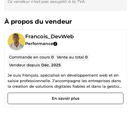
Ce vendeur n’est pas assujetti à la TVA.
À propos du vendeur
Francois_DevWeb
Performance
Commande en cours
0
Vente au total
0
Vendeur depuis
Déc. 2025
Je suis François, spécialisé en développement web et en
saisie professionnelle. J’accompagne les entreprises dans
la création de solutions digitales fiables et dans la gestion
précise de leurs données. ✦ Développement Web Création
et intégration de pages web. Mise en place de
En savoir plus
fonctionnalités et optimisation de sites. Maintenance,
correctifs et petites applications web. ✦ Saisie &amp;
Organisation de Données Saisie rapide et structurée.
Vérification, correction et classement des informations.
Mise en forme de documents et gestion de fichiers. 💶 Tarif
: 10€/heure 👉 Sérieux, méthodique et orienté qualité :