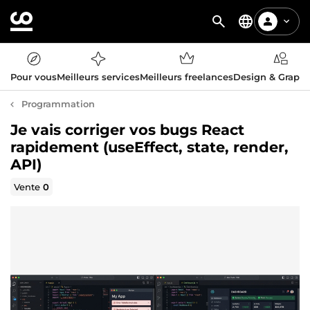
Pour vous
Meilleurs services
Meilleurs freelances
Design & Graph
Programmation
Je vais corriger vos bugs React
rapidement (useEffect, state, render,
API)
Vente
0