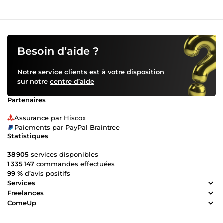
j’aide les entreprises à développer leurs outils web tout en
assurant une gestion fiable de leurs données.
Besoin d’aide ?
Notre service clients est à votre disposition
sur notre
centre d’aide
Partenaires
Assurance par Hiscox
Paiements par PayPal Braintree
Statistiques
38 905
services disponibles
1 335 147
commandes effectuées
99 %
d’avis positifs
Services
Freelances
ComeUp