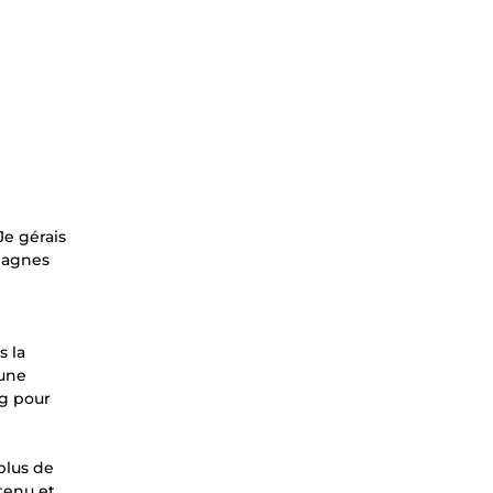
Je gérais
pagnes
s la
’une
ng pour
plus de
tenu et