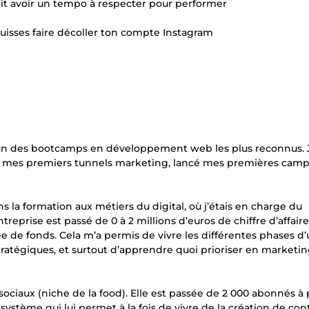
oit avoir un tempo à respecter pour performer
 puisses faire décoller ton compte Instagram
 l’un des bootcamps en développement web les plus reconnus. 
onçu mes premiers tunnels marketing, lancé mes premières cam
ns la formation aux métiers du digital, où j’étais en charge du
eprise est passé de 0 à 2 millions d’euros de chiffre d’affaire
ée de fonds. Cela m’a permis de vivre les différentes phases d
 stratégiques, et surtout d’apprendre quoi prioriser en marketi
ciaux (niche de la food). Elle est passée de 2 000 abonnés à 
stème qui lui permet à la fois de vivre de la création de con