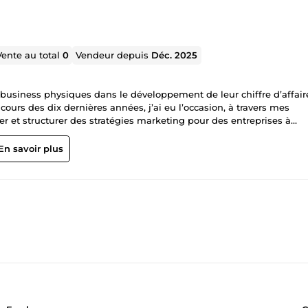
Vente au total
0
Vendeur depuis
Déc. 2025
usiness physiques dans le développement de leur chiffre d’affair
ours des dix dernières années, j’ai eu l’occasion, à travers mes
rer et structurer des stratégies marketing pour des entreprises à
élération. Aujourd’hui, mon objectif est d’aider les dirigeant.e.s à
’acquisition en un levier clair, rentable et pilotable. N’hésitez pas
En savoir plus
s.