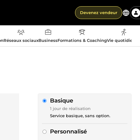
Devenez vendeur
on
Réseaux sociaux
Business
Formations & Coaching
Vie quotidienn
Basique
1 jour de réalisation
Service basique, sans option.
Personnalisé