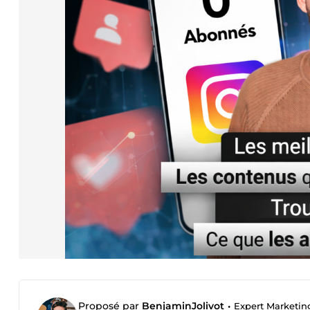
Proposé par
BenjaminJolivot
•
Expert Marketing