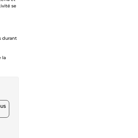
ivité se
s durant
 la
$US