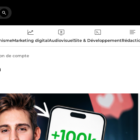
phisme
Marketing digital
Audiovisuel
Site & Développement
Rédacti
ion de compte
m