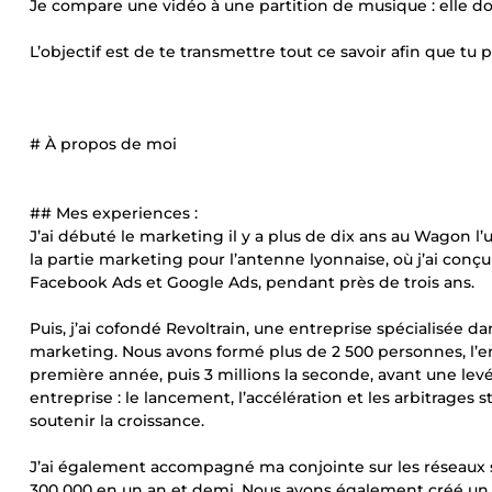
Je compare une vidéo à une partition de musique : elle d
L’objectif est de te transmettre tout ce savoir afin que tu
# À propos de moi
## Mes experiences :
J’ai débuté le marketing il y a plus de dix ans au Wagon
la partie marketing pour l’antenne lyonnaise, où j’ai c
Facebook Ads et Google Ads, pendant près de trois ans.
Puis, j’ai cofondé Revoltrain, une entreprise spécialisée da
marketing. Nous avons formé plus de 2 500 personnes, l’entr
première année, puis 3 millions la seconde, avant une lev
entreprise : le lancement, l’accélération et les arbitrages
soutenir la croissance.
J’ai également accompagné ma conjointe sur les réseaux so
300 000 en un an et demi. Nous avons également créé un sy