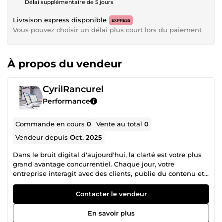
Délai supplémentaire de 5 jours
Livraison express disponible
EXPRESS
Vous pouvez choisir un délai plus court lors du paiement
À propos du vendeur
CyrilRancurel
Performance
Commande en cours
0
Vente au total
0
Vendeur depuis
Oct. 2025
Dans le bruit digital d'aujourd'hui, la clarté est votre plus
grand avantage concurrentiel. Chaque jour, votre
entreprise interagit avec des clients, publie du contenu et
se bat pour attirer l'attention. Mais comprenez-vous
réellement ce qui fonctionne ? Savez-vous ce que vos
Contacter le vendeur
clients désirent vraiment ? Avez-vous une feuille de route
claire pour dominer votre marché ? C'est précisément là
En savoir plus
que j'interviens. Je suis votre partenaire stratégique