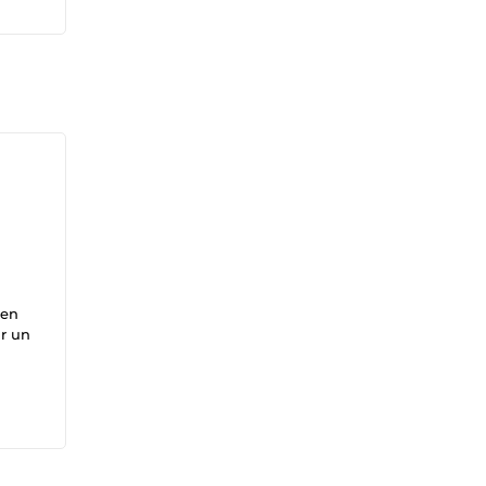
 en
ir un