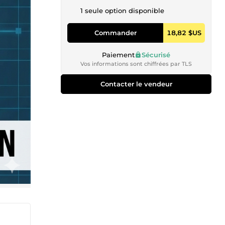
1 seule option disponible
Commander
18,82 $US
Paiement
Sécurisé
Vos informations sont chiffrées par TLS
Contacter le vendeur