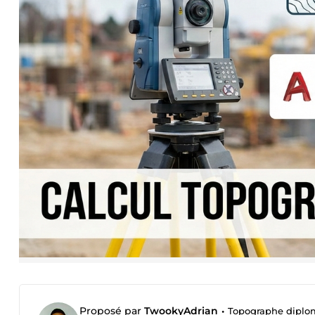
Proposé par
TwookyAdrian
•
Topographe diplo