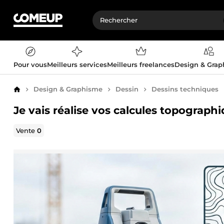
Pour vous
Meilleurs services
Meilleurs freelances
Design & Gra
Design & Graphisme
Dessin
Dessins techniques
Accueil
Je vais réalise vos calcules topograph
Vente
0