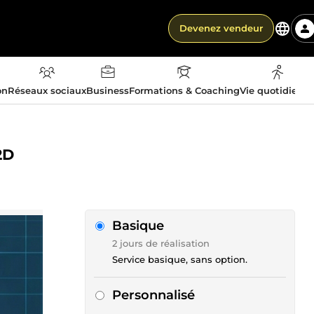
Devenez vendeur
on
Réseaux sociaux
Business
Formations & Coaching
Vie quotidienn
2D
Basique
2 jours de réalisation
Service basique, sans option.
Personnalisé