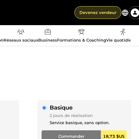
Devenez vendeur
on
Réseaux sociaux
Business
Formations & Coaching
Vie quotidienn
Basique
2 jours de réalisation
Service basique, sans option.
Commander
18,73 $US