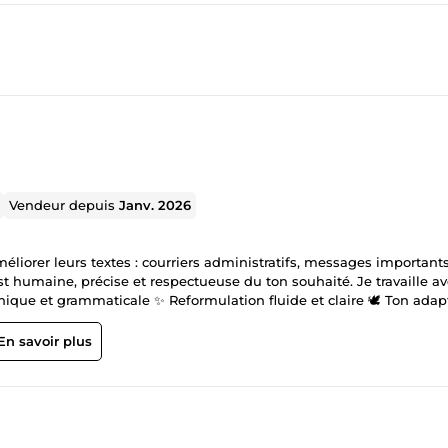
Vendeur depuis
Janv. 2026
 améliorer leurs textes : courriers administratifs, messages importants
humaine, précise et respectueuse du ton souhaité. Je travaille a
phique et grammaticale ✨ Reformulation fluide et claire 🕊️ Ton adap
lais respectés, échanges simples.
En savoir plus