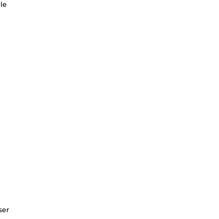
 le
ser