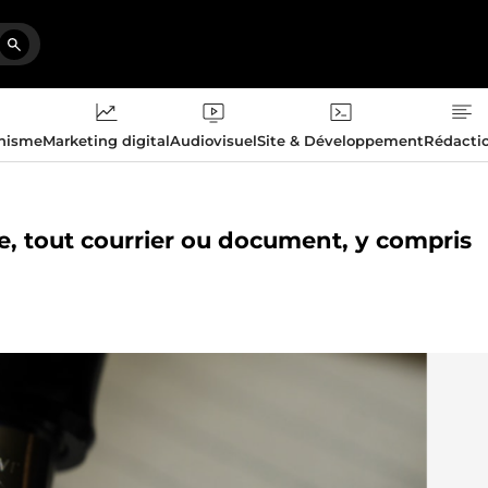
phisme
Marketing digital
Audiovisuel
Site & Développement
Rédacti
xte, tout courrier ou document, y compris