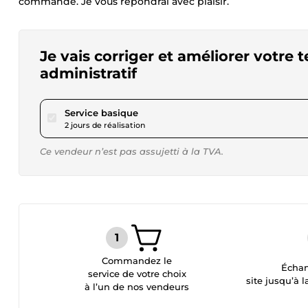
commande. Je vous répondrai avec plaisir.
Je vais corriger et améliorer votre 
administratif
pour 17,26 $US
Service basique
2 jours de réalisation
Ce vendeur n’est pas assujetti à la TVA.
Commandez le
Échan
service de votre choix
site jusqu’à l
à l’un de nos vendeurs