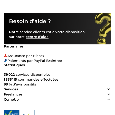
prestation soit rapide, claire et adaptée à vos besoins, afin
de vous faire gagner du temps et de la sérénité.
Passionnée par la simplification des démarches et la
sécurité des données, j’aime rendre vos tâches
Besoin d’aide ?
administratives et réglementaires faciles et accessibles.
Les documents présentés ici sont des exemples
Notre service clients est à votre disposition
anonymisés et fictifs, destinés à illustrer les livrables
sur notre
centre d’aide
fournis dans le cadre de mes prestations RGPD. Je
propose un accompagnement administratif et
Partenaires
organisationnel basé sur le RGPD et les recommandations
de la CNIL.
Assurance par Hiscox
Paiements par PayPal Braintree
Statistiques
39 022
services disponibles
1 335 115
commandes effectuées
99 %
d’avis positifs
Services
Freelances
ComeUp