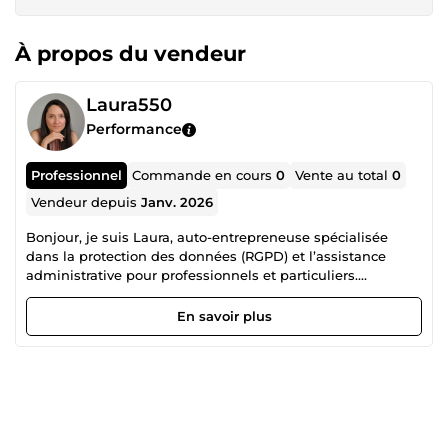
À propos du vendeur
Laura550
Performance
Professionnel
Commande en cours
0
Vente au total
0
Vendeur depuis
Janv. 2026
Bonjour, je suis Laura, auto-entrepreneuse spécialisée
dans la protection des données (RGPD) et l’assistance
administrative pour professionnels et particuliers.
J’accompagne les indépendants, thérapeutes, entreprises
et particuliers à simplifier leurs démarches
En savoir plus
administratives, sécuriser leurs données et mettre en place
des documents conformes à la réglementation. Mes
prestations incluent : Pack RGPD : modèles prêts à
l’emploi ou documents personnalisés et conseils pratiques
Assistance administrative : gestion de dossiers, rédaction
de documents administratifs, organisation et suivi
Sérieuse, à l’écoute et efficace, je m’assure que chaque