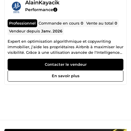
AlainKayacik
Performance
Professionnel
Commande en cours
0
Vente au total
0
Vendeur depuis
Janv. 2026
Expert en optimisation algorithmique et copywriting
immobilier, j'aide les propriétaires Airbnb à maximiser leur
visibilité. Grâce à une utilisation avancée de l'Intelligence
Artificielle et des techniques de neuromarketing, je
transforme vos annonces classiques en véritables aimants
Contacter le vendeur
à réservations. Mon objectif : augmenter votre taux de clic
(CTR) et votre taux de conversion pour dépasser vos
En savoir plus
concurrents locaux. Réactif, rigoureux et orienté résultats.