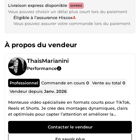
Livraison express disponible
EXPRESS
Vous pouvez choisir un délai plus court lors du paiement
Éligible à l’assurance Hiscox
Vous pouvez assurer votre commande lors du paiement
À propos du vendeur
ThaisMarianini
Performance
Professionnel
Commande en cours
0
Vente au total
0
Vendeur depuis
Janv. 2026
Monteuse vidéo spécialisée en formats courts pour TikTok,
Reels et Shorts. Je crée des montages dynamiques, clairs
et optimisés pour capter l’attention et améliorer la
rétention. Sérieuse, réactive et à l’écoute.
Contacter le vendeur
En savoir plus