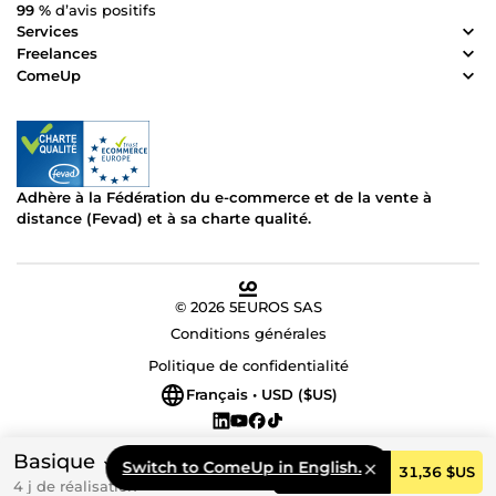
99 %
d’avis positifs
Services
Freelances
ComeUp
Adhère à la Fédération du e-commerce et de la vente à
distance (Fevad) et à sa charte qualité.
© 2026 5EUROS SAS
Conditions générales
Politique de confidentialité
Français • USD ($US)
Basique
Switch to ComeUp in English.
Commander
31,36 $US
4 j de réalisation