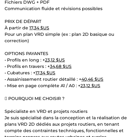
Fichiers DWG + PDF
Communication fluide et révisions possibles
PRIX DE DÉPART
À partir de
17,34 $US
Pour un plan VRD simple (ex : plan 2D basique ou
correction)
OPTIONS PAYANTES
• Profils en long : +
23,12 $US
• Profils en travers : +
34,68 $US
• Cubatures : +
17,34 $US
• Assainissement routier détaillé : +
40,46 $US
• Mise en page complète A1 / A0 : +
23,12 $US
 POURQUOI ME CHOISIR ?
Spécialiste en VRD et projets routiers
Je suis spécialisé dans la conception et la réalisation de
plans VRD 2D dédiés aux projets routiers, en tenant
compte des contraintes techniques, fonctionnelles et
terrains propres aux routes urbaines et rurales.