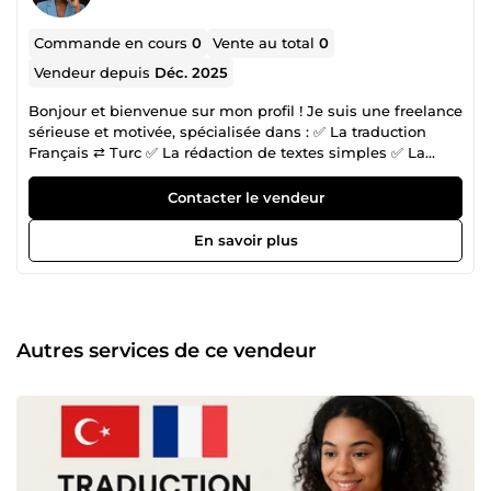
Commande en cours
0
Vente au total
0
Vendeur depuis
Déc. 2025
Bonjour et bienvenue sur mon profil ! Je suis une freelance
sérieuse et motivée, spécialisée dans : ✅ La traduction
Français ⇄ Turc ✅ La rédaction de textes simples ✅ La
saisie de documents ✅ L’assistance en ligne Je m’engage
à : ✔ Livrer un travail propre et rapide ✔ Respecter les
Contacter le vendeur
délais ✔ Être toujours disponible pour mes clients
N’hésitez pas à me contacter avant de passer commande,
En savoir plus
je réponds très vite. Votre satisfaction est ma priorité !
Autres services de ce vendeur