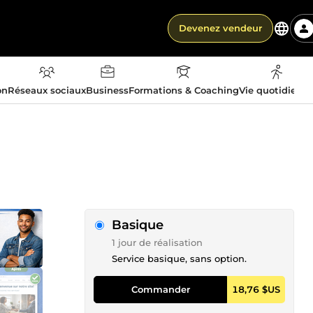
Devenez vendeur
on
Réseaux sociaux
Business
Formations & Coaching
Vie quotidienn
Basique
1 jour de réalisation
Service basique, sans option.
Commander
18,76 $US