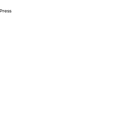
Press
n