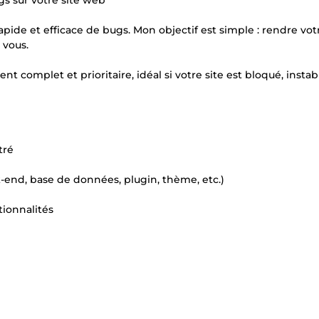
gs sur votre site web
pide et efficace de bugs. Mon objectif est simple : rendre votr
 vous.
complet et prioritaire, idéal si votre site est bloqué, instabl
tré
k-end, base de données, plugin, thème, etc.)
tionnalités