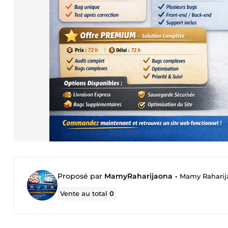
Proposé par
MamyRaharijaona
•
Mamy Raharij
Vente au total
0