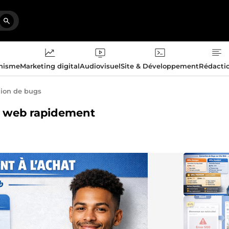
phisme
Marketing digital
Audiovisuel
Site & Développement
Rédacti
tion de bugs
te web rapidement