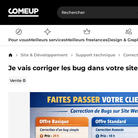
Pour vous
Meilleurs services
Meilleurs freelances
Design & Gra
Site & Développement
Support technique
Correc
Accueil
Je vais corriger les bug dans votre si
Vente
0