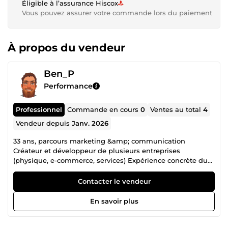
Éligible à l’assurance Hiscox
Vous pouvez assurer votre commande lors du paiement
À propos du vendeur
Ben_P
Performance
Professionnel
Commande en cours
0
Ventes au total
4
Vendeur depuis
Janv. 2026
33 ans, parcours marketing &amp; communication
Créateur et développeur de plusieurs entreprises
(physique, e-commerce, services) Expérience concrète du
terrain et des enjeux business réels Accompagnement
d’entrepreneurs et particuliers à chaque étape de leur
Contacter le vendeur
projet Conseils stratégiques, pratiques et orientés résultats
👉 Objectif : t’aider à prendre les bonnes décisions et à
En savoir plus
faire avancer ton projet efficacement