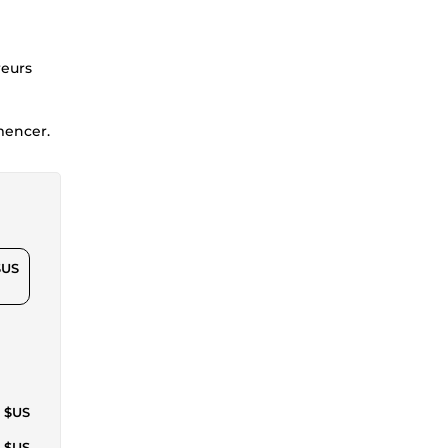
reurs
mencer.
$US
1 $US
2 $US