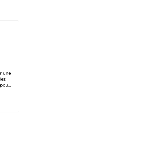
er une
lez
 pour
o
ne
lons,