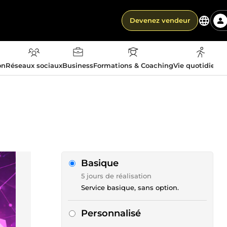
Devenez vendeur
on
Réseaux sociaux
Business
Formations & Coaching
Vie quotidienn
Basique
5 jours de réalisation
Service basique, sans option.
Personnalisé