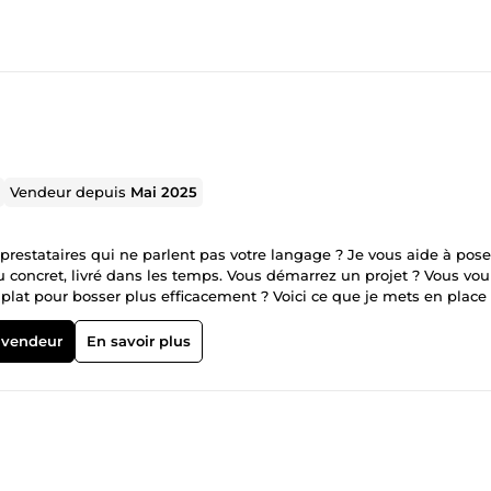
Vendeur depuis
Mai 2025
restataires qui ne parlent pas votre langage ? Je vous aide à pos
Du concret, livré dans les temps. Vous démarrez un projet ? Vous vou
plat pour bosser plus efficacement ? Voici ce que je mets en place
 système d’emails pros et d’hébergement robuste. ✅ Un CRM ou Odo
tions intelligentes pour gagner du temps et éviter les erreurs. ✅ U
 vendeur
En savoir plus
re sur vos données et vos résultats. Tout est centralisé. Pas de doub
e m’occupe de toute la partie technique, de A à Z. Pas besoin de
ler. Je vous y amène.