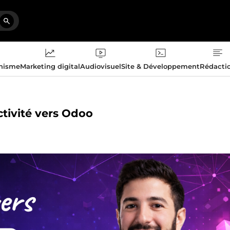
phisme
Marketing digital
Audiovisuel
Site & Développement
Rédacti
ctivité vers Odoo