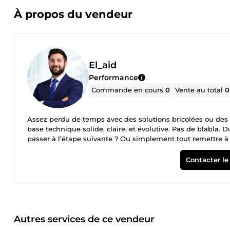
À propos du vendeur
El_aid
Performance
Commande en cours
0
Vente au total
0
Assez perdu de temps avec des solutions bricolées ou des p
base technique solide, claire, et évolutive. Pas de blabla. 
passer à l’étape suivante ? Ou simplement tout remettre à 
vous : ✅ Un site web rapide, pro, et bien référencé. ✅ Un
configuré sur mesure pour votre activité. ✅ Des automatisa
Contacter le
infra cloud (ou VPS) sécurisée et scalable. ✅ Une vision clai
pas de galères. Vous vous concentrez sur votre business, j
comprendre la technique. Juste de savoir où vous voulez al
Autres services de ce vendeur