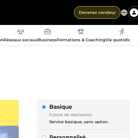
Devenez vendeur
on
Réseaux sociaux
Business
Formations & Coaching
Vie quotidienn
Basique
5 jours de réalisation
Service basique, sans option.
Personnalisé