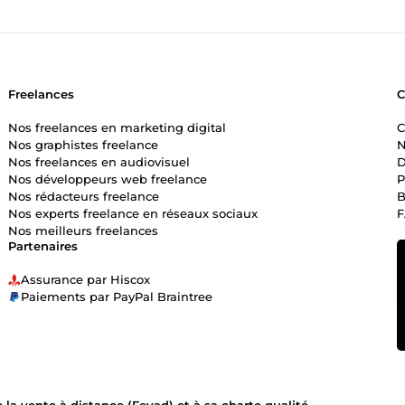
Freelances
Nos freelances en marketing digital
C
Nos graphistes freelance
N
Nos freelances en audiovisuel
D
Nos développeurs web freelance
P
Nos rédacteurs freelance
B
Nos experts freelance en réseaux sociaux
Nos meilleurs freelances
Partenaires
Assurance par Hiscox
Paiements par PayPal Braintree
la vente à distance (Fevad) et à sa charte qualité.