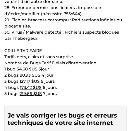
venant d'un autre domaine.
28. Erreur de permissions fichiers : Impossible
d'écrire/modifier (nécessite 755/644).
29. Fichier .htaccess corrompu : Redirections infinies ou
blocage site.
30. Virus / Malware détecté : Fichiers suspects bloqués
par l'hébergeur.
GRILLE TARIFAIRE
Tarifs nets, clairs et sans surprise.
Nombre de Bugs Tarif Délais d'intervention
1 bug
34,68 $US
3jour
2 bugs
80,93 $US
4 jour
3 bugs
127,17 $US
5 jours
4 bugs
173,42 $US
6 jours
5 bugs
219,66 $US
7 jours
Je vais corriger les bugs et erreurs
techniques de votre site internet