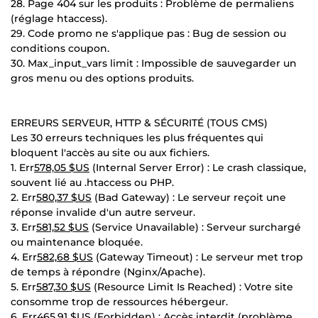
28. Page 404 sur les produits : Problème de permaliens
(réglage htaccess).
29. Code promo ne s'applique pas : Bug de session ou
conditions coupon.
30. Max_input_vars limit : Impossible de sauvegarder un
gros menu ou des options produits.
ERREURS SERVEUR, HTTP & SÉCURITÉ (TOUS CMS)
Les 30 erreurs techniques les plus fréquentes qui
bloquent l'accès au site ou aux fichiers.
1. Err
578,05 $US
(Internal Server Error) : Le crash classique,
souvent lié au .htaccess ou PHP.
2. Err
580,37 $US
(Bad Gateway) : Le serveur reçoit une
réponse invalide d'un autre serveur.
3. Err
581,52 $US
(Service Unavailable) : Serveur surchargé
ou maintenance bloquée.
4. Err
582,68 $US
(Gateway Timeout) : Le serveur met trop
de temps à répondre (Nginx/Apache).
5. Err
587,30 $US
(Resource Limit Is Reached) : Votre site
consomme trop de ressources hébergeur.
6. Err
465,91 $US
(Forbidden) : Accès interdit (problème