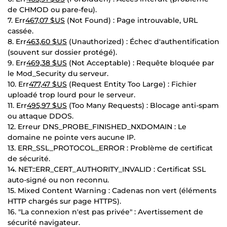
de CHMOD ou pare-feu).
7. Err
467,07 $US
(Not Found) : Page introuvable, URL
cassée.
8. Err
463,60 $US
(Unauthorized) : Échec d'authentification
(souvent sur dossier protégé).
9. Err
469,38 $US
(Not Acceptable) : Requête bloquée par
le Mod_Security du serveur.
10. Err
477,47 $US
(Request Entity Too Large) : Fichier
uploadé trop lourd pour le serveur.
11. Err
495,97 $US
(Too Many Requests) : Blocage anti-spam
ou attaque DDOS.
12. Erreur DNS_PROBE_FINISHED_NXDOMAIN : Le
domaine ne pointe vers aucune IP.
13. ERR_SSL_PROTOCOL_ERROR : Problème de certificat
de sécurité.
14. NET::ERR_CERT_AUTHORITY_INVALID : Certificat SSL
auto-signé ou non reconnu.
15. Mixed Content Warning : Cadenas non vert (éléments
HTTP chargés sur page HTTPS).
16. "La connexion n'est pas privée" : Avertissement de
sécurité navigateur.