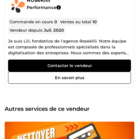
Performance
Commande en cours
0
Ventes au total
10
Vendeur depuis
Juil. 2020
Je suis Lili, fondatrice de l'agence Roseklili. Notre équipe
est composée de professionnels spécialisés dans la
digitalisation des entreprises. Nous sommes des experts
en création de contenu, notamment en design vidéo,
audio et rédactionnel. Nous travaillons avec passion pour
Contacter le vendeur
offrir des solutions créatives et innovantes à nos clients,
afin de les aider à atteindre leurs objectifs commerciaux.
En savoir plus
N'hésitez pas à nous contacter pour discuter de votre
projet de digitalisation.
Autres services de ce vendeur