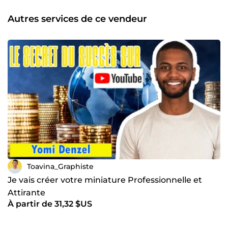
10€/heure 👉 Rigoureux, technique et orienté qualité : je
vous aide à valoriser vos données visuelles et
Autres services de ce vendeur
géographiques avec précision.
Toavina_Graphiste
Je vais créer votre miniature Professionnelle et
Attirante
À partir de 31,32 $US