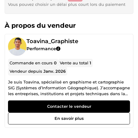
Vous pouvez choisir un délai plus court lors du paiement
À propos du vendeur
Toavina_Graphiste
Performance
Commande en cours
0
Vente au total
1
Vendeur depuis
Janv. 2026
Je suis Toavina, spécialisé en graphisme et cartographie
SIG (Systèmes d’Information Géographique). J’accompagne
les entreprises, institutions et projets techniques dans la
création de visuels clairs et la production de cartes
précises et exploitables. ✦ Graphisme Création de visuels
Contacter le vendeur
professionnels et supports de communication. Mise en
page claire, cohérente et adaptée aux besoins du projet. ✦
En savoir plus
Cartographie SIG Création et analyse de cartes SIG.
Traitement et visualisation de données géographiques.
Production de cartes thématiques et techniques. 💶 Tarif :