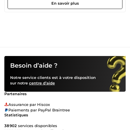
startups et marques qui souhaitent : Expliquer une offre
En savoir plus
complexe simplement, Améliorer l’impact de leur landing
page, Renforcer leur image sur LinkedIn, Instagram ou leur
site web, Transformer une idée floue en évidence visuelle.
Motion Design 2D premium Vidéo explicative SaaS /
Startup Vidéo pour landing page &amp; page de vente
Présentation d’offre &amp; pitch visuel Vidéo LinkedIn
&amp; formats courts Storytelling &amp; script vidéo
Besoin d’aide ?
Notre service clients est à votre disposition
sur notre
centre d’aide
Partenaires
Assurance par Hiscox
Paiements par PayPal Braintree
Statistiques
38 902
services disponibles