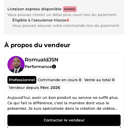
Livraison express disponible
EXPRESS
Vous pouvez choisir un délai plus court lors du paiement
Éligible à l’assurance Hiscox
Vous pouvez assurer votre commande lors du paiement
À propos du vendeur
RomualdJSN
Performance
Professionnel
Commande en cours
0
Vente au total
0
Vendeur depuis
Févr. 2026
Aujourd’hui, avoir un bon produit ou service ne suffit plus.
Ce qui fait la différence, c’est la manière dont vous le
présentez. Je suis spécialisée dans la création de vidéos
de présentation en motion design premium, pensées pour
clarifier votre message, retenir l’attention et accompagner
Contacter le vendeur
la conversion. Nous accompagnons des entrepreneurs,