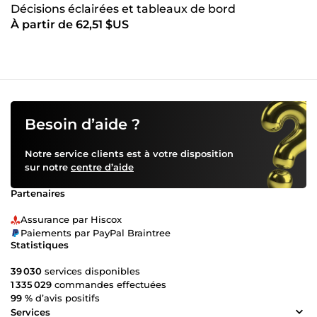
Décisions éclairées et tableaux de bord
À partir de 62,51 $US
professionnels
Besoin d’aide ?
Notre service clients est à votre disposition
sur notre
centre d’aide
Partenaires
Assurance par Hiscox
Paiements par PayPal Braintree
Statistiques
39 030
services disponibles
1 335 029
commandes effectuées
99 %
d’avis positifs
Services