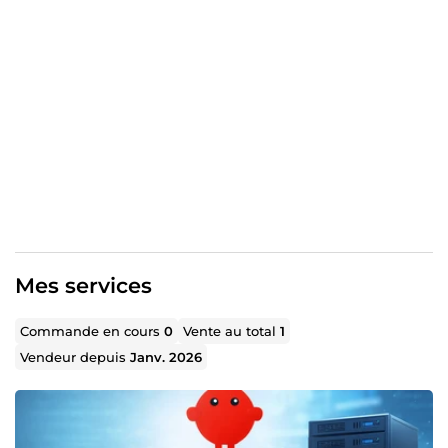
performants (Next.js/Laravel).
Fiabilité : Une architecture DevOps propre pour un projet
sans bugs ni interruptions.
Confiez-moi vos idées, je les transforme en outils de
production.
Mes services
Commande en cours
0
Vente au total
1
Vendeur depuis
Janv. 2026