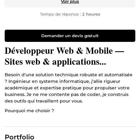
Voir plus
Temps de réponse :
2 heures
Demander un devis gratuit
Développeur Web & Mobile —
Sites web & applications
iOS/Android sur mesure
Besoin d'une solution technique robuste et automatisée
? Ingénieur en systeme informatique, j'allie rigueur
académique et expertise pratique pour propulser votre
business. Je ne me contente pas de coder, je construis
des outils qui travaillent pour vous.
Pourquoi me choisir ?
Efficacité : Vos processus automatisés avec n8n/Make
pour diviser vos tâches répétitives par 10.
Portfolio
Modernité : Des apps mobiles fluides (Flutter) et des sites