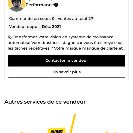
Performance
Commande en cours
0
Ventes au total
27
Vendeur depuis
Déc. 2021
🚀 Transformez votre vision en système de croissance
automatisé Votre business stagne car vous êtes noyé sous
les tâches répétitives ? Votre marque manque de clarté et
vos outils actuels (Excel, process manuels) freinent votre
ambition ? Imaginez un écosystème où votre identité de
Contacter le vendeur
marque est percutante, vos outils sont fluides et vos
processus tournent en pilote automatique grâce à l'IA. Je
En savoir plus
suis ici pour bâtir cette infrastructure avec vous. Qui suis-je
? 👨‍💻 Je suis Sylvio, expert en IA Générative, créateur de
solutions SaaS et stratège de marque. Mon métier n'est
pas de vous vendre de la technologie, mais de vous vendre
de la fluidité et du temps. &quot;Un de mes clients passait
Autres services de ce vendeur
15h par semaine sur ses reportings Excel. En 07 jours, nous
avons transformé son fichier en une application SaaS
automatisée. Aujourd'hui, il consacre ce temps à sa
stratégie et ses ventes ont décollé.&quot; Ma triple
expertise pour votre business 💎 1. Stratégie de Marque
(L'ADN) Je définis les fondations de votre projet (Mission,