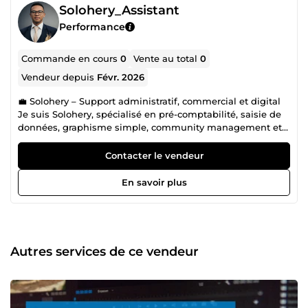
Solohery_Assistant
Performance
Commande en cours
0
Vente au total
0
Vendeur depuis
Févr. 2026
💼 Solohery – Support administratif, commercial et digital
Je suis Solohery, spécialisé en pré-comptabilité, saisie de
données, graphisme simple, community management et
prospection. J’accompagne les entreprises dans
l’organisation de leurs données, leur communication
Contacter le vendeur
digitale et leur développement commercial. 📊 Pré-
comptabilité &amp; Saisie 📄 Saisie de données
En savoir plus
administratives et comptables 📑 Classement et
organisation de documents 📈 Préparation de documents
pour comptable 🎨 Graphisme simple &amp; Community
Management 🖼️ Création de visuels simples (réseaux
sociaux, flyers, publications) 📱 Publication et gestion de
Autres services de ce vendeur
pages réseaux sociaux 💬 Réponse aux messages et
commentaires 📞 Prospection &amp; Support commercial
☎️ Prospection téléphonique ou digitale 📋 Qualification de
prospects 🤝 Suivi client basique 💰 Tarif 👉 10 € la