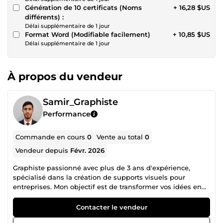
Génération de 10 certificats (Noms
+ 16,28 $US
différents) :
Délai supplémentaire de 1 jour
Format Word (Modifiable facilement)
+ 10,85 $US
Délai supplémentaire de 1 jour
À propos du vendeur
Samir_Graphiste
Performance
Commande en cours
0
Vente au total
0
Vendeur depuis
Févr. 2026
Graphiste passionné avec plus de 3 ans d'expérience,
spécialisé dans la création de supports visuels pour
entreprises. Mon objectif est de transformer vos idées en
designs percutants qui captent l'attention de vos clients.
Mes spécialités incluent : Design de cartes de tarifs (Salons
Contacter le vendeur
de beauté, Coiffure, Restauration). Menus interactifs avec