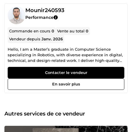
Mounir240593
Performance
Commande en cours
0
Vente au total
0
Vendeur depuis
Janv. 2026
Hello, I am a Master’s graduate in Computer Science
specializing in Robotics, with diverse experience in digital,
technical, and design-related work. I deliver high-quality
results with strong attention to detail. On ComeUP: I offer
practical and precise solutions that combine
Contacter le vendeur
professionalism, commitment, and high-quality execution,
including: . Digital &amp; Administrative Services: Data
En savoir plus
entry, virtual assistance, CV/resume preparation, and
professional presentations. . Design &amp; Visual Content:
Logo design, business cards, social media posts, YouTube
thumbnails, and banners. . Image &amp; Video Services:
Photo enhancement and restoration, unwanted object
Autres services de ce vendeur
removal, karaoke creation, and custom video production. .
Education &amp; Technical Projects: Robotics and Arduino
training, solar energy projects, HTML5 applications, and