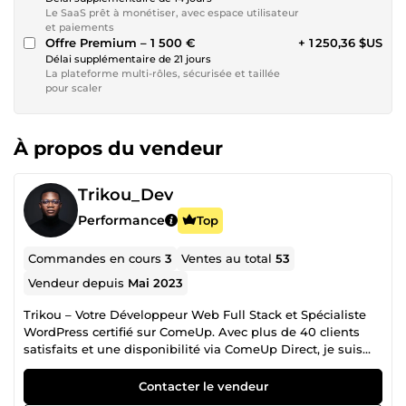
Le SaaS prêt à monétiser, avec espace utilisateur
et paiements
Offre Premium – 1 500 €
+ 1 250,36 $US
Délai supplémentaire de 21 jours
La plateforme multi-rôles, sécurisée et taillée
pour scaler
À propos du vendeur
Trikou_Dev
Performance
Top
Commandes en cours
3
Ventes au total
53
Vendeur depuis
Mai 2023
Trikou – Votre Développeur Web Full Stack et Spécialiste
WordPress certifié sur ComeUp. Avec plus de 40 clients
satisfaits et une disponibilité via ComeUp Direct, je suis
votre créateur de solutions digitales performantes,
esthétiques, intuitives et techniquement optimisées. Fort
Contacter le vendeur
de 04 ans d'expérience, j'ai accompagné de nombreux