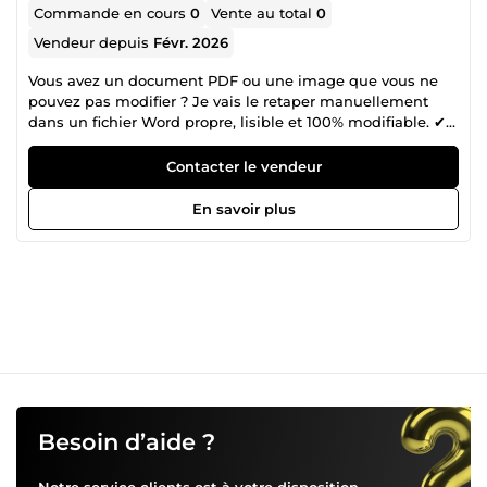
Commande en cours
0
Vente au total
0
Vendeur depuis
Févr. 2026
Vous avez un document PDF ou une image que vous ne
pouvez pas modifier ? Je vais le retaper manuellement
dans un fichier Word propre, lisible et 100% modifiable. ✔
Mise en page respectée ✔ Correction des erreurs visibles ✔
Livraison rapide ✔ Travail sérieux et confidentiel Je peux
Contacter le vendeur
traiter : – Cours – Devoirs – Documents administratifs –
Livres scannés – Images contenant du texte Envoyez-moi
En savoir plus
votre fichier et je commence immédiatement.
Besoin d’aide ?
Notre service clients est à votre disposition