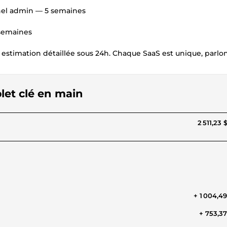
anel admin — 5 semaines
 semaines
estimation détaillée sous 24h. Chaque SaaS est unique, parlon
let clé en main
2 511,23 
+ 1 004,4
+ 753,3