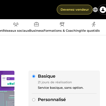
Devenez vendeur
on
Réseaux sociaux
Business
Formations & Coaching
Vie quotidienn
Basique
21 jours de réalisation
Service basique, sans option.
Personnalisé