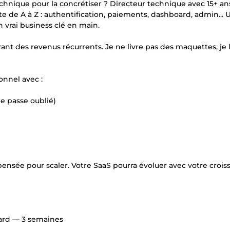
chnique pour la concrétiser ? Directeur technique avec 15+ an
 de A à Z : authentification, paiements, dashboard, admin... 
n vrai business clé en main.
rant des revenus récurrents. Je ne livre pas des maquettes, je 
onnel avec :
de passe oublié)
nsée pour scaler. Votre SaaS pourra évoluer avec votre crois
oard — 3 semaines