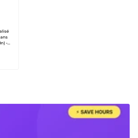
alisé
dans
n) •
e ✅
t