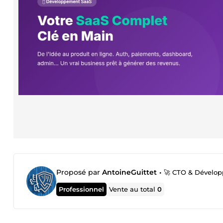
Proposé par
AntoineGuittet
•
🚀 CTO & Développ
Professionnel
Vente au total
0