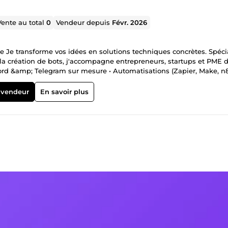
Vente au total
0
Vendeur depuis
Févr. 2026
e Je transforme vos idées en solutions techniques concrètes. Spéci
 la création de bots, j'accompagne entrepreneurs, startups et PME 
cord &amp; Telegram sur mesure • Automatisations (Zapier, Make, n8
P &amp; applications SaaS • Conseil technique &amp; architectur
munication claire et réactive • Livraison dans les délais • Suppor
 vendeur
En savoir plus
 rapidement avec une solution adaptée !