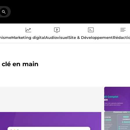
phisme
Marketing digital
Audiovisuel
Site & Développement
Rédacti
 clé en main