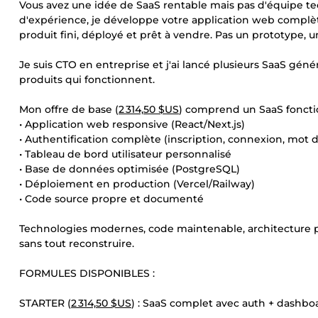
Vous avez une idée de SaaS rentable mais pas d'équipe te
d'expérience, je développe votre application web complète
produit fini, déployé et prêt à vendre. Pas un prototype, u
Je suis CTO en entreprise et j'ai lancé plusieurs SaaS géné
produits qui fonctionnent.
Mon offre de base (
2 314,50 $US
) comprend un SaaS foncti
• Application web responsive (React/Next.js)
• Authentification complète (inscription, connexion, mot 
• Tableau de bord utilisateur personnalisé
• Base de données optimisée (PostgreSQL)
• Déploiement en production (Vercel/Railway)
• Code source propre et documenté
Technologies modernes, code maintenable, architecture pe
sans tout reconstruire.
FORMULES DISPONIBLES :
STARTER (
2 314,50 $US
) : SaaS complet avec auth + dashb