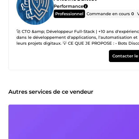
Performance
Professionnel
Commande en cours
0
🚀 CTO &amp; Développeur Full-Stack | +10 ans d'expérienc
dans le développement d'applications, l'automatisation et
leurs projets digitaux. 💡 CE QUE JE PROPOSE : • Bots Dis
Scraping &amp; extraction de données • Développement MV
POURQUOI ME CHOISIR : • Code propre et professionnel • Com
Contacter le
après livraison Décrivez-moi votre projet, je vous réponds
Autres services de ce vendeur