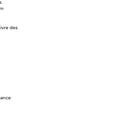
s
Un
livre des
sance