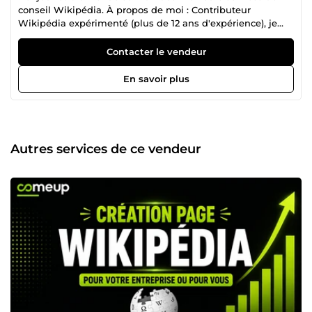
conseil Wikipédia. À propos de moi : Contributeur
Wikipédia expérimenté (plus de 12 ans d'expérience), je
propose des services de conseil en freelance. Mes services :
Presque tous types de tâches Wikipédia, notamment :
Contacter le vendeur
Création de nouvelles pages Wikipédia Modification/Mise
à jour de pages existantes Modification des infoboxes et
En savoir plus
insertion/mise à jour d'images Correction des problèmes
liés aux pages existantes (balises comme Notoriété,
Publicité, Co-intérêt, etc.) Conseil : accompagnement et
solutions personnalisées pour résoudre les problèmes
spécifiques à certaines pages etc.
Autres services de ce vendeur