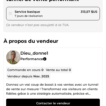
pour 289,00 $US
Service basique
313,57 $US
7 jours de réalisation
Ce vendeur n’est pas assujetti à la TVA.
À propos du vendeur
Dieu_donne1
Performance
Commande en cours
0
Vente au total
0
Vendeur depuis
Nov. 2025
Donnez un vrai coup de boost à vos ventes avec un tunnel
de vente sur mesure ! Transformez vos visiteurs en clients
fidèles grâce à une stratégie automatisée, précise et
conçue pour performer. Dans le monde du digital
d’aujourd’hui, il ne suffit plus d’avoir un site web ou une
Contacter le vendeur