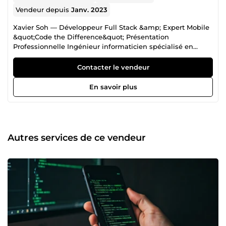
Vendeur depuis
Janv. 2023
Xavier Soh — Développeur Full Stack &amp; Expert Mobile
&quot;Code the Difference&quot; Présentation
Professionnelle Ingénieur informaticien spécialisé en
applications mobiles et desktop, je suis freelance depuis
2016 et actif sur Codeur.com depuis 2020. Fondateur de
Contacter le vendeur
Sohdelta, je conçois des solutions digitales complètes —
du cahier des charges au déploiement en production —
En savoir plus
pour des clients locaux et internationaux. Mes projets
couvrent aussi bien les applications SaaS métier que les
plateformes mobiles, avec une attention particulière à la
performance, la scalabilité et l'expérience utilisateur.
Services &amp; Expertises 🚀 Développement Logiciel
Autres services de ce vendeur
Applications mobiles cross-platform (iOS/Android) avec
Flutter Backends robustes et APIs REST avec Node.js /
Express.js Applications web : e-commerce, marketplaces,
sites vitrines, dashboards Applications desktop
multiplateformes Intégrations de paiement : MTN Mobile
Money (MoMo API) et autres passerelles Déploiement
&amp; DevOps : CI/CD, gestion de VPS, pipelines
automatisés Thèmes &amp; plugins WordPress
professionnels sur mesure 💻 Stack Technique Domaine