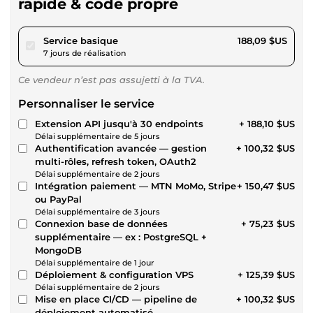
rapide & code propre
pour 173,36 $US
Service basique
188,09 $US
7 jours de réalisation
Ce vendeur n’est pas assujetti à la TVA.
Personnaliser le service
Extension API jusqu'à 30 endpoints
+ 188,10 $US
Délai supplémentaire de 5 jours
Authentification avancée — gestion
+ 100,32 $US
multi-rôles, refresh token, OAuth2
Délai supplémentaire de 2 jours
Intégration paiement — MTN MoMo, Stripe
+ 150,47 $US
ou PayPal
Délai supplémentaire de 3 jours
Connexion base de données
+ 75,23 $US
supplémentaire — ex : PostgreSQL +
MongoDB
Délai supplémentaire de 1 jour
Déploiement & configuration VPS
+ 125,39 $US
Délai supplémentaire de 2 jours
Mise en place CI/CD — pipeline de
+ 100,32 $US
déploiement automatisé