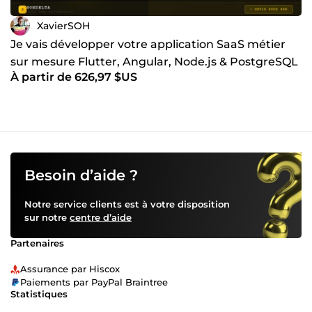
LeDigitaliste Contact 📧 Discutons de votre projet dès
aujourd'hui 🌍 Disponible localement et à l'international ⚡
XavierSOH
Réactivité et engagement qualité garantis
Je vais développer votre application SaaS métier
sur mesure Flutter, Angular, Node.js & PostgreSQL
À partir de 626,97 $US
Besoin d’aide ?
Notre service clients est à votre disposition
sur notre
centre d’aide
Partenaires
Assurance par Hiscox
Paiements par PayPal Braintree
Statistiques