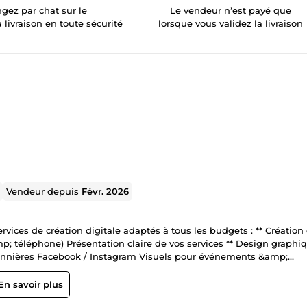
gez par chat sur le
Le vendeur n’est payé que
a livraison en toute sécurité
lorsque vous validez la livraison
Vendeur depuis
Févr. 2026
vices de création digitale adaptés à tous les budgets : ** Création
mp; téléphone) Présentation claire de vos services ** Design graphi
 Bannières Facebook / Instagram Visuels pour événements &amp;
promotions Idéal pour : entrepreneurs commerces projets personnels Prix abordables Travail à distance
En savoir plus