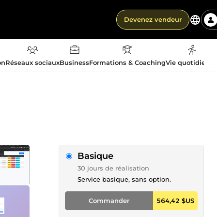
Devenez vendeur
on
Réseaux sociaux
Business
Formations & Coaching
Vie quotidienn
Basique
30 jours de réalisation
Service basique, sans option.
Commander
564,42 $US