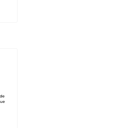
 de
que