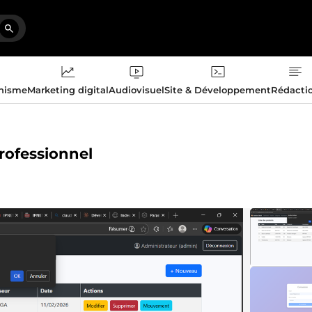
phisme
Marketing digital
Audiovisuel
Site & Développement
Rédacti
professionnel