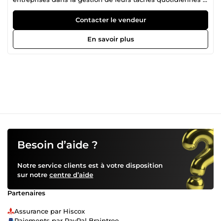
distance. Mon objectif est de vous apporter un soutien
fiable, structuré et efficace afin de faciliter votre
Contacter le vendeur
organisation et votre productivité. 🧑‍💼 Assistance virtuelle
📩 Gestion des e-mails et messages 🗓️ Organisation des
En savoir plus
agendas et tâches 📄 Rédaction et mise en forme de
documents 🗂️ Classement et organisation des fichiers 📊
Saisie de données simple et structurée 💰 Tarif 👉 10 € la
prestation de base ✅ Pourquoi me choisir ? ✔️ Sérieuse et
méthodique ✔️ Discrète et professionnelle ✔️ Respect des
délais et des consignes ✔️ Communication claire et
efficace 📩 Contactez-moi dès maintenant pour une
collaboration fluide et de confiance.
Besoin d’aide ?
Notre service clients est à votre disposition
sur notre
centre d’aide
Partenaires
Assurance par Hiscox
Paiements par PayPal Braintree