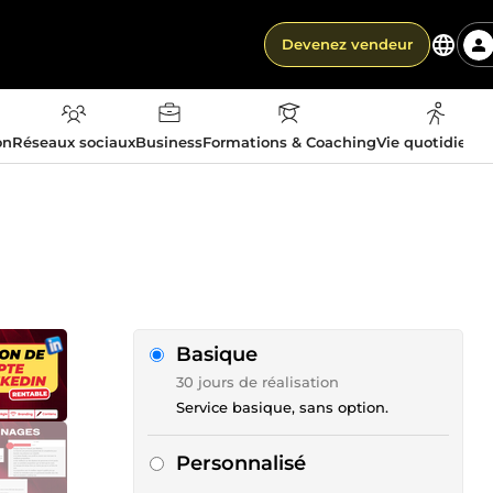
Devenez vendeur
on
Réseaux sociaux
Business
Formations & Coaching
Vie quotidienn
Basique
30 jours de réalisation
Service basique, sans option.
Personnalisé