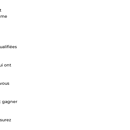
t
même
alifiées
ui ont
 vous
et gagner
esurez