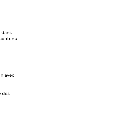
r dans
s contenu
In avec
e des
e