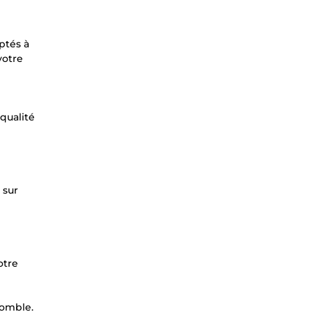
ptés à
votre
qualité
 sur
otre
comble.