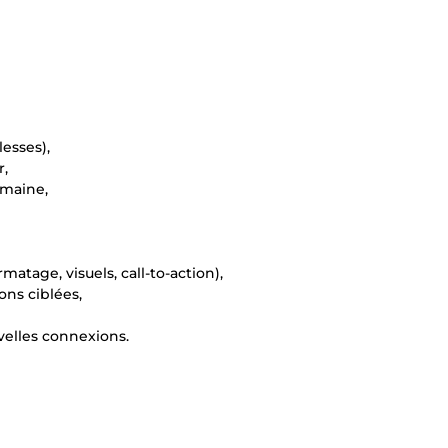
lesses),
r,
emaine,
atage, visuels, call-to-action),
ons ciblées,
uvelles connexions.