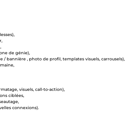
lesses),
r,
,
zone de génie),
/ bannière , photo de profil, templates visuels, carrousels),
emaine,
atage, visuels, call-to-action),
ons ciblées,
seautage,
uvelles connexions).