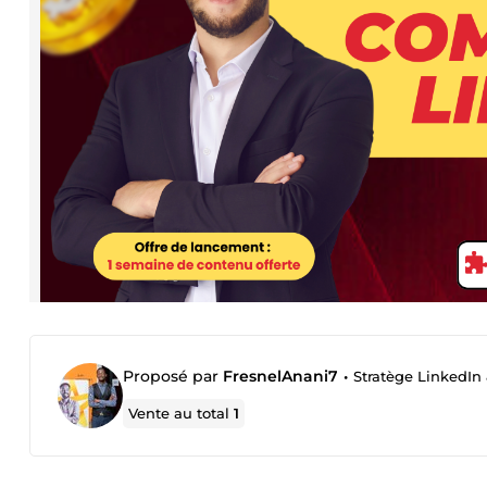
Proposé par
FresnelAnani7
•
Stratège LinkedI
Vente au total
1