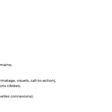
emaine,
atage, visuels, call-to-action),
ons ciblées,
uvelles connexions).