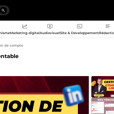
phisme
Marketing digital
Audiovisuel
Site & Développement
Rédacti
on de compte
entable