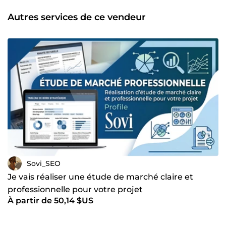
avancés d’analyse et de recherche, afin de produire
rapidement des rapports détaillés, structurés et
Autres services de ce vendeur
exploitables. Chaque projet est traité avec sérieux et une
attention particulière à la clarté des informations, la
qualité de la structure et la pertinence des analyses. Si
vous avez une idée de projet ou un marché à analyser, je
peux vous aider à obtenir une vision claire et exploitable.
Sovi_SEO
Je vais réaliser une étude de marché claire et
professionnelle pour votre projet
À partir de 50,14 $US