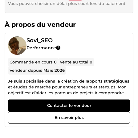
Vous pouvez choisir un délai plus court lors du paiement
À propos du vendeur
Sovi_SEO
Performance
Commande en cours
0
Vente au total
0
Vendeur depuis
Mars 2026
Je suis spécialisé dans la création de rapports stratégiques
et études de marché pour entrepreneurs et startups. Mon
objectif est d’aider les porteurs de projets à comprendre
leur marché, leurs concurrents et les opportunités de
croissance avant de lancer ou développer leur activité. Je
Contacter le vendeur
réalise des documents clairs, structurés et professionnels
qui peuvent servir pour : • validation d’idée business •
En savoir plus
préparation d’un lancement • présentation à des
partenaires ou investisseurs • analyse de concurrence •
compréhension d’un marché spécifique J’utilise des outils