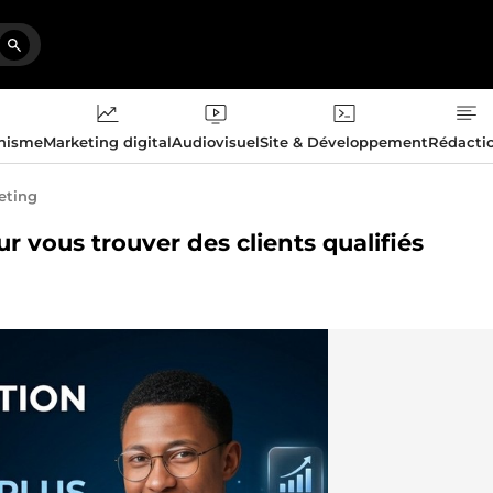
phisme
Marketing digital
Audiovisuel
Site & Développement
Rédacti
eting
ur vous trouver des clients qualifiés