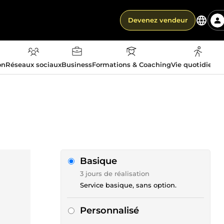
Devenez vendeur
on
Réseaux sociaux
Business
Formations & Coaching
Vie quotidienn
Basique
3 jours de réalisation
Service basique, sans option.
Personnalisé