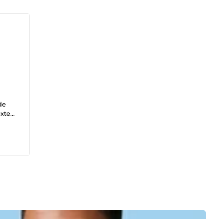
de
extes
jour
 € la
ne