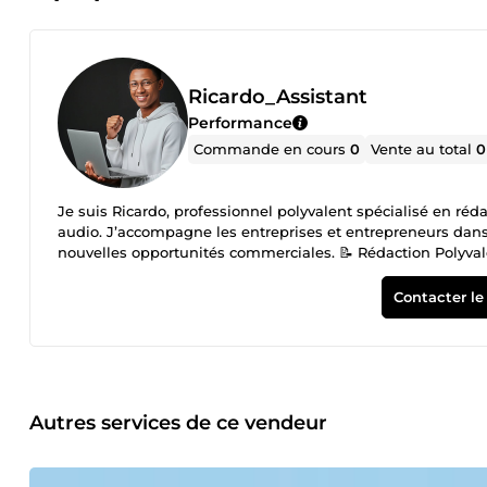
Ricardo_Assistant
Performance
Commande en cours
0
Vente au total
0
Je suis Ricardo, professionnel polyvalent spécialisé en réd
audio. J’accompagne les entreprises et entrepreneurs dans 
nouvelles opportunités commerciales. 📝 Rédaction Polyvale
professionnels 📢 Adaptation du ton selon le besoin 📞 Pro
Prospection téléphonique et digitale 📋 Suivi et relance des 
Contacter le
et organisation des informations 🎧 Transcription Audio 📝 Tr
prestation de base ✅ Pourquoi me choisir ? ✔️ Profil polyva
capacité d’adaptation ✔️ Respect des délais 📩 Contactez-m
Autres services de ce vendeur