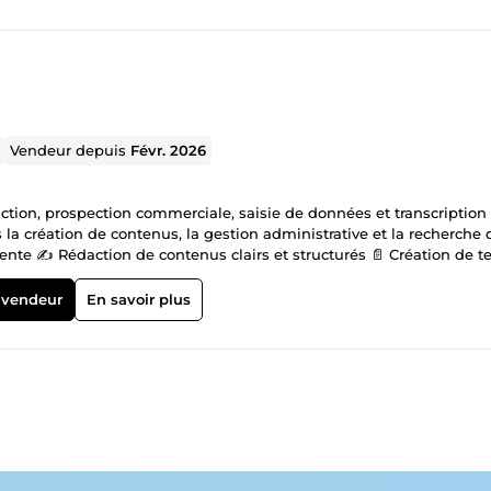
Vendeur depuis
Févr. 2026
action, prospection commerciale, saisie de données et transcription
la création de contenus, la gestion administrative et la recherche 
nte ✍️ Rédaction de contenus clairs et structurés 📄 Création de t
spection Commerciale 📞 Recherche et qualification de prospects 📧
contacts 🖥️ Saisie de Données ⌨️ Saisie rapide et précise 📊 Mise à 
 vendeur
En savoir plus
anscription fidèle et structurée ⏱️ Respect des délais 💰 Tarif 👉 10
lent administratif &amp; rédactionnel ✔️ Sérieux et organisé ✔️ Bon
oi pour vos besoins en rédaction, prospection ou transcription.