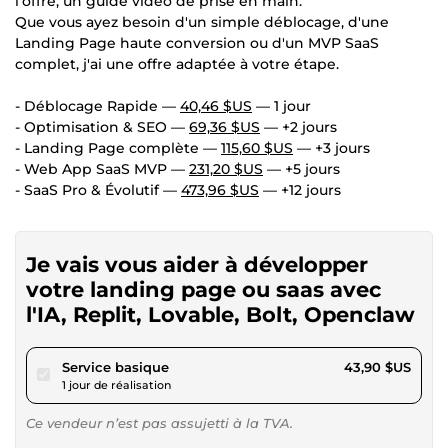
l'offre, un guide vidéo de prise en main.
Que vous ayez besoin d'un simple déblocage, d'une
Landing Page haute conversion ou d'un MVP SaaS
complet, j'ai une offre adaptée à votre étape.
- Déblocage Rapide —
40,46 $US
— 1 jour
- Optimisation & SEO —
69,36 $US
— +2 jours
- Landing Page complète —
115,60 $US
— +3 jours
- Web App SaaS MVP —
231,20 $US
— +5 jours
- SaaS Pro & Évolutif —
473,96 $US
— +12 jours
Je vais vous aider à développer
votre landing page ou saas avec
l'IA, Replit, Lovable, Bolt, Openclaw
pour 40,46 $US
Service basique
43,90 $US
1 jour de réalisation
Ce vendeur n’est pas assujetti à la TVA.