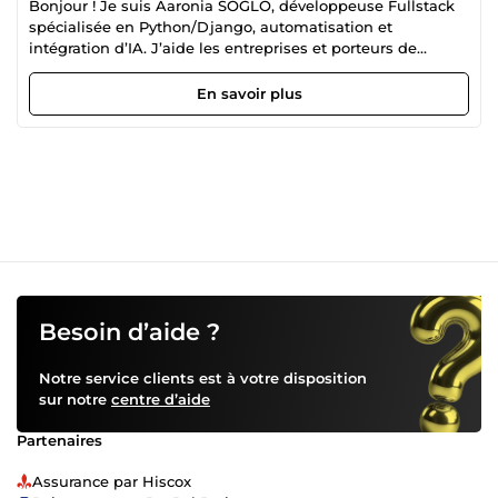
Bonjour ! Je suis Aaronia SOGLO, développeuse Fullstack
spécialisée en Python/Django, automatisation et
intégration d’IA. J’aide les entreprises et porteurs de
projets à transformer leurs idées en solutions digitales
concrètes et performantes : Développement de SaaS et
En savoir plus
applications web sur mesure Intégration d’IA (chatbots
intelligents, assistants, automatisations) Automatisation
de processus métier (n8n, workflows, API, Docker)
Systèmes de génération et gestion de leads Interfaces
modernes, UX optimisée (HTML, CSS, JS, Figma, Canva) Je
conçois des architectures propres, scalables et pensées
pour la croissance. Mon objectif : vous faire gagner du
temps, de l’efficacité et du chiffre.
Besoin d’aide ?
Notre service clients est à votre disposition
sur notre
centre d’aide
Partenaires
Assurance par Hiscox