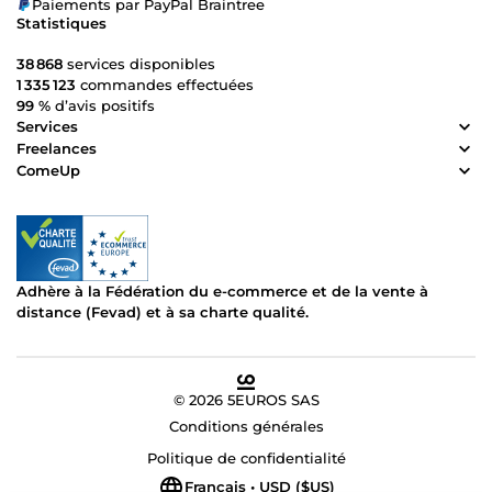
Paiements par PayPal Braintree
Statistiques
38 868
services disponibles
1 335 123
commandes effectuées
99 %
d’avis positifs
Services
Freelances
ComeUp
Adhère à la Fédération du e-commerce et de la vente à
distance (Fevad) et à sa charte qualité.
© 2026 5EUROS SAS
Conditions générales
Politique de confidentialité
Français • USD ($US)